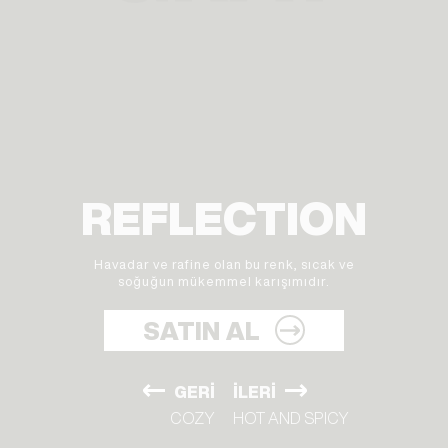
REFLECTION
Havadar ve rafine olan bu renk, sıcak ve
soğuğun mükemmel karışımıdır.
SATIN AL
GERI
İLERI
COZY
HOT AND SPICY