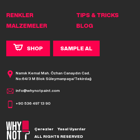
RENKLER
TIPS & TRICKS
MALZEMELER
BLOG
SHOP
SAMPLE AL
Namık Kemal Mah. Özhan Canaydın Cad.
No:64/3 M Blok Süleymanpaşa/Tekirdağ
info@whynotpaint.com
+90 536 497 13 90
Çerezler
Yasal Uyarılar
ALL RIGHTS RESERVED